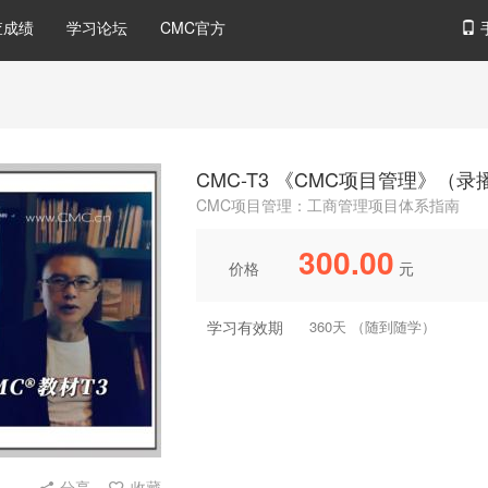
查成绩
学习论坛
CMC官方
CMC-T3 《CMC项目管理》（
CMC项目管理：工商管理项目体系指南
300.00
价格
元
学习有效期
360天 （随到随学）
分享
收藏