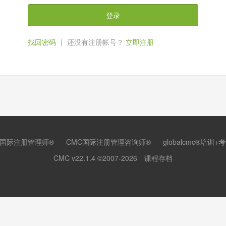
登录
找回密码
|
还没有注册帐号？
立即注册
C国际注册管理师®
CMC国际注册管理咨询师®
globalcmc®培训+
CMC v22.1.4
©2007-2026
课程存档